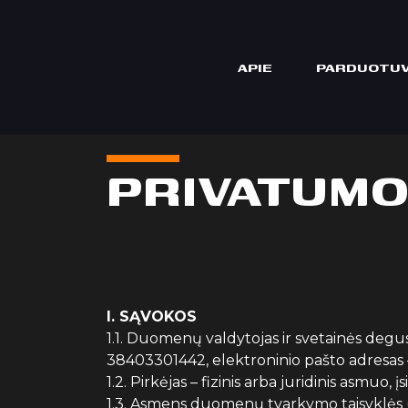
APIE
PARDUOTU
PRIVATUMO
I. SĄVOKOS
1.1. Duomenų valdytojas ir svetainės degus
38403301442, elektroninio pašto adresas 
1.2. Pirkėjas – fizinis arba juridinis asmuo
1.3. Asmens duomenų tvarkymo taisyklės 