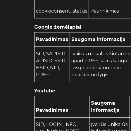
cookieconsent_status
Pasirinkimas
Google žemėlapiai
Pavadinimas
Saugoma informacija
SID, SAPISID,
Įvairūs unikalūs kintamieji
APISID, SSID,
apart PREF, kuris saugo
HSID, NID,
jūsų pasirinkimus, pvz.:
PREF
priartinimo lygis.
Youtube
Saugoma
Pavadinimas
informacija
SID, LOGIN_INFO,
Įvairūs unikalūs