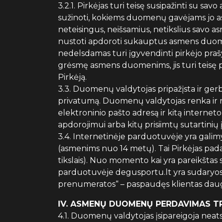
3.2.1. Pirkėjas turi teisę susipažinti su s
sužinoti, kokiems duomenų gavėjams jo asme
neteisingus, neišsamius, netikslius savo as
nustoti apdoroti sukauptus asmens duomeni
nedelsdamas turi įgyvendinti pirkėjo praš
grėsmę asmens duomenims, jis turi teisę p
Pirkėją.
3.3. Duomenų valdytojas pripažįsta ir ger
privatumą. Duomenų valdytojas renka ir 
elektroninio pašto adresą ir kitą inter
apdorojimui arba kitų prisiimtų sutartinių
3.4. Internetinėje parduotuvėje yra galim
(asmenims nuo 14 metų). Tai Pirkėjas pa
tikslais). Nuo momento kai yra pareikštas 
parduotuvėje degusportu.lt yra sudaryos ga
prenumeratos“ – paspaudęs klientas daug
IV. ASMENŲ DUOMENŲ PERDAVIMAS T
4.1. Duomenų valdytojas įsipareigoja nea