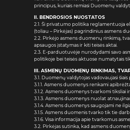
principus, kuriais remiasi Duomenų valdy
II. BENDROSIOS NUOSTATOS
2.1. Ši privatumo politika reglamentuoja 
(toliau – Pirkėjas) pagrindinius asmens d
2.2. Pirkėjo asmens duomenų rinkimą, tva
apsaugos įstatymas ir kiti teisės aktai.
2.3. E-parduotuvėje nurodydami savo asme
politikoje bei teisės aktuose numatytais tik
III. ASMENŲ DUOMENŲ RINKIMAS, TV
3.1. Duomenų valdytojas vadovaujasi šiai
3.1.1. Asmens duomenys renkami apibrėžtais i
3.1.2. Asmens duomenys tvarkomi tiksliai ir 
3.1.3. Asmens duomenys nuolat atnaujina
3.1.4. Asmens duomenys saugojami ne ilgia
3.1.5. Asmens duomenis tvarko tik tie darbu
3.1.6. Visa informacija apie tvarkomus asm
3.2. Pirkėjas sutinka, kad asmens duomeny