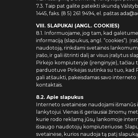
7.3. Taip pat galite pateikti skundą Valsty
1445, faks. (8 5) 261 9494, el. paštas ada@a
VIII. SLAPUKAI (ANGL. COOKIES)
8.1. Informuojame, jog tam, kad galėtume 
informaciją (slapukus, angl. “cookies”). Į
naudotoją, rinkdami svetainės lankomumo s
įrašo, ir gali ištrinti dalį ar visus įrašytu
Pirkėjo kompiuteryje (įrenginyje), tačiau 
parduotuve Pirkėjas sutinka su tuo, kad P
gali atšaukti, pakeisdamas savo interneto
kontaktais.
8.2. Apie slapukus
Interneto svetainėse naudojami išmanūs i
lankytojui. Vienas iš geriausiai žinomų met
kurie rodo reklamą jūsų lankomoje internet
išsaugo naudotojų kompiuteriuose. Slapuk
svetainėse, kurios naudoja tą patį slapuką