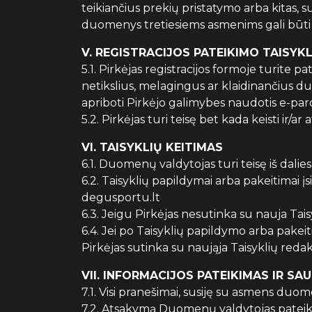
teikiančius prekių pristatymo arba kitas, 
duomenys tretiesiems asmenims gali būti a
V. REGISTRACIJOS PATEIKIMO TAISYK
5.1. Pirkėjas registracijos formoje turite pa
netikslius, melagingus ar klaidinančius du
apriboti Pirkėjo galimybes naudotis e-pa
5.2. Pirkėjas turi teisę bet kada keisti ir/ar
VI. TAISYKLIŲ KEITIMAS
6.1. Duomenų valdytojas turi teisę iš dali
6.2. Taisyklių papildymai arba pakeitimai į
degusportu.lt
6.3. Jeigu Pirkėjas nesutinka su nauja Taisykl
6.4. Jei po Taisyklių papildymo arba pake
Pirkėjas sutinka su naująja Taisyklių redakc
VII. INFORMACIJOS PATEIKIMAS IR S
7.1. Visi pranešimai, susiję su asmens d
7.2. Atsakymą Duomenų valdytojas pateiki