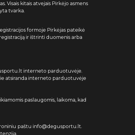
 Visais kitais atvejais Pirkėjo asmens
yta tvarka.
 registracijos formoje Pirkėjas pateikė
gistraciją ir ištrinti duomenis arba
egusportu.lt interneto parduotuvėje.
i jie atsiranda interneto parduotuvėje
teikiamomis paslaugomis, laikoma, kad
troniniu paštu info@degusportu.lt.
tenzija.