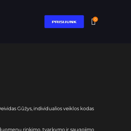
0
PRISIJUNK
ividas Gūžys, individualios veiklos kodas
 duomenų rinkimo, tvarkymo ir saugojimo