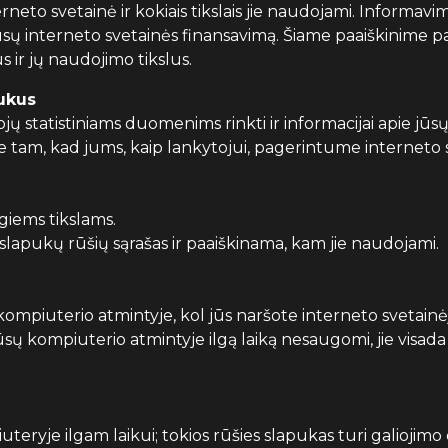
eto svetainė ir kokiais tikslais jie naudojami. Informavim
ūsų interneto svetainės finansavimą. Šiame paaiškinime 
ir jų naudojimo tikslus.
pukus
 statistiniams duomenims rinkti ir informacijai apie jūsų
e tam, kad jums, kaip lankytojui, pagerintume interneto 
giems tikslams.
slapukų rūšių sąrašas ir paaiškinama, kam jie naudojami.
ompiuterio atmintyje, kol jūs naršote interneto svetainėj
sų kompiuterio atmintyje ilgą laiką nesaugomi, jie visada i
iuteryje ilgam laikui; tokios rūšies slapukas turi galiojimo