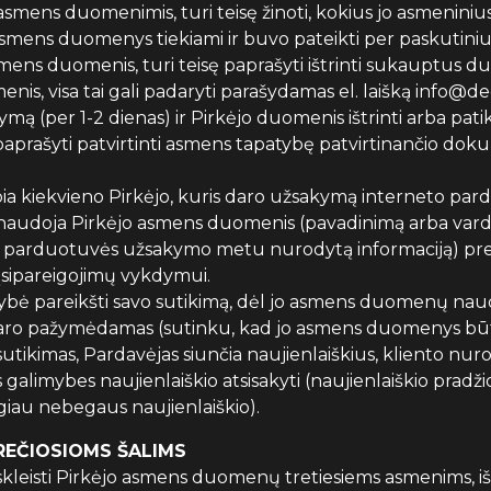
avo asmens duomenimis, turi teisę žinoti, kokius jo asmeni
ns duomenys tiekiami ir buvo pateikti per paskutinius 1 m
mens duomenis, turi teisę paprašyti ištrinti sukauptus duo
s, visa tai gali padaryti parašydamas el. laišką info@de
ymą (per 1-2 dienas) ir Pirkėjo duomenis ištrinti arba pa
aprašyti patvirtinti asmens tapatybę patvirtinančio dokum
bia kiekvieno Pirkėjo, kuris daro užsakymą interneto pard
naudoja Pirkėjo asmens duomenis (pavadinimą arba vardą 
neto parduotuvės užsakymo metu nurodytą informaciją) p
 įsipareigojimų vykdymui.
ybė pareikšti savo sutikimą, dėl jo asmens duomenų naud
daro pažymėdamas (sutinku, kad jo asmens duomenys būt
sutikimas, Pardavėjas siunčia naujienlaiškius, kliento nur
limybes naujienlaiškio atsisakyti (naujienlaiškio pradžioje
iau nebegaus naujienlaiškio).
REČIOSIOMS ŠALIMS
tskleisti Pirkėjo asmens duomenų tretiesiems asmenims, 