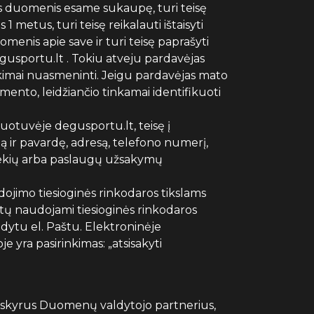
nius duomenis esame sukaupę, turi teisę
etus, turi teisę reikalauti ištaisyti
menis apie save ir turi teisę paprašyti
gusportu.lt . Tokiu atveju pardavėjas
tikimai nuasmeninti. Jeigu pardavėjas mato
ento, leidžiančio tinkamai identifikuoti
uotuvėje degusportu.lt, teisę į
ir pavardę, adresą, telefono numerį,
rekių arba paslaugų užsakymų
ojimo tiesioginės rinkodaros tikslams
ų naudojami tiesioginės rinkodaros
odytu el. Paštu. Elektroninėje
 yra pasirinkimas: „atsisakyti
išskyrus Duomenų valdytojo partnerius,