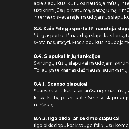
apie slapukus, kuriuos naudoja mūsų intern
užtikrinti jūsų privatumą, patogumą ir m
interneto svetainėje naudojamus slapukus 
8.3. Kaip “degusportu.lt” naudoja sla
“degusportu.lt” naudoja slapukus lankytojų
svetaines, įrašyti. Mes slapukus naudojam
8.4. Slapukai ir jų funkcijos
Skirtingų rūšių slapukai naudojami skirtin
Toliau pateikiamas dažniausiai sutinkamų 
8.4.1. Seanso slapukai
Seanso slapukas laikinai išsaugomas jūsų k
kokią kalbą pasirinkote. Seanso slapukai jū
naršyklę.
8.4.2. Ilgalaikiai ar sekimo slapukai
Ilgalaikis slapukas išsaugo failą jūsų komp