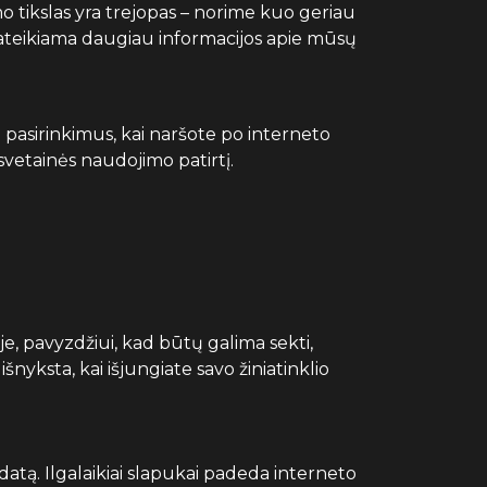
o tikslas yra trejopas – norime kuo geriau
pateikiama daugiau informacijos apie mūsų
 pasirinkimus, kai naršote po interneto
svetainės naudojimo patirtį.
e, pavyzdžiui, kad būtų galima sekti,
šnyksta, kai išjungiate savo žiniatinklio
 datą. Ilgalaikiai slapukai padeda interneto