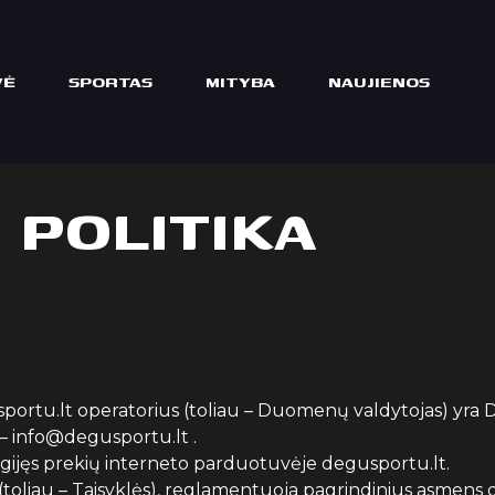
VĖ
SPORTAS
MITYBA
NAUJIENOS
 POLITIKA
portu.lt operatorius (toliau – Duomenų valdytojas) yra De
– info@degusportu.lt .
, įsigijęs prekių interneto parduotuvėje degusportu.lt.
(toliau – Taisyklės), reglamentuoja pagrindinius asmens