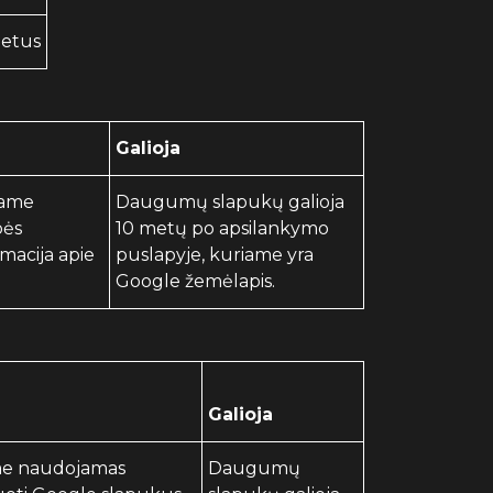
metus
Galioja
iame
Daugumų slapukų galioja
bės
10 metų po apsilankymo
macija apie
puslapyje, kuriame yra
Google žemėlapis.
Galioja
ame naudojamas
Daugumų