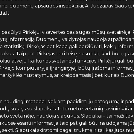
binei duomenų apsaugos inspekcijai, A. Juozapavičiaus g. 6,
da.lt
pasiūlyti Pirkėjui visavertes paslaugas mūsų svetainėje,
rašytą informaciją Duomenų valdytojas naudoja atpažindami
tatistiką. Pirkėjas bet kada gali peržiūrėti, kokią info
s slapukus. Taip pat Pirkėjas turi teisę nesutikti, kad būtų 
tokiu atveju kai kurios svetainės funkcijos Pirkėjui gali 
irkėjo kompiuteryje (įrenginyje) būtų įrašoma informacij
 naršyklės nustatymus, ar kreipdamasis į bet kuriais Duo
r naudingi metodai, siekiant padidinti jų patogumą ir pa
odų susijęs su slapukais. Interneto svetainių savininkai ar 
o svetainėje, naudoja slapukus. Slapukai – tai maži teksti
uose esanti informacija taip pat gali būti naudojama jū
, sekti. Slapukai skirstomi pagal trukmę ir tai, kas juos 