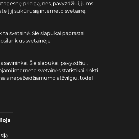
atogesnę prieigą, nes, pavyzdžiui, jums
ate į jį sukūrusią interneto svetainę.
ik ta svetainė. Šie slapukai paprastai
psilankius svetainėje.
 savininkai. Šie slapukai, pavyzdžiui,
ami interneto svetainės statistikai rinkti.
sniais nepažeidžiamumo atžvilgiu, todėl
lioja
siją