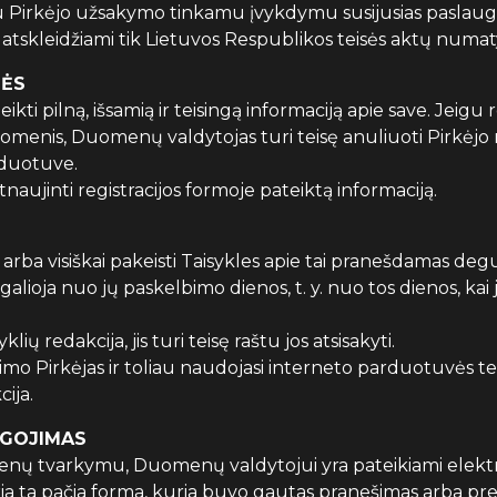
su Pirkėjo užsakymo tinkamu įvykdymu susijusias paslaugas.
tskleidžiami tik Lietuvos Respublikos teisės aktų numat
LĖS
teikti pilną, išsamią ir teisingą informaciją apie save. Jeigu
omenis, Duomenų valdytojas turi teisę anuliuoti Pirkėjo re
rduotuve.
 atnaujinti registracijos formoje pateiktą informaciją.
es arba visiškai pakeisti Taisykles apie tai pranešdamas d
sigalioja nuo jų paskelbimo dienos, t. y. nuo tos dienos, ka
ių redakcija, jis turi teisę raštu jos atsisakyti.
itimo Pirkėjas ir toliau naudojasi interneto parduotuvės 
ija.
AUGOJIMAS
uomenų tvarkymu, Duomenų valdytojui yra pateikiami elek
a ta pačia forma, kuria buvo gautas pranešimas arba pre