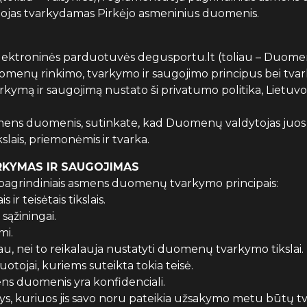
tojas tvarkydamas Pirkėjo asmeninius duomenis.
elektroninės parduotuvės degusportu.lt (toliau – Duomenų
uomenų rinkimo, tvarkymo ir saugojimo principus bei tvar
rkymą ir saugojimą nustato ši privatumo politika, Liet
ns duomenis, sutinkate, kad Duomenų valdytojas juos va
slais, priemonėmis ir tvarka.
ARKYMAS IR SAUGOJIMAS
s pagrindiniais asmens duomenų tvarkymo principais:
r teisėtais tikslais.
sąžiningai.
mi.
u, nei to reikalauja nustatyti duomenų tvarkymo tikslai.
otojai, kuriems suteikta tokia teisė.
ens duomenis yra konfidenciali.
s, kuriuos jis savo noru pateikia užsakymo metu būtų tva