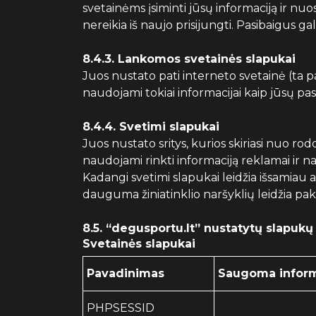
svetainėms įsiminti jūsų informaciją ir nu
nereikia iš naujo prisijungti. Pasibaigus ga
8.4.3. Lankomos svetainės slapukai
Juos nustato pati interneto svetainė (ta pati
naudojami tokiai informacijai kaip jūsų pa
8.4.4. Svetimi slapukai
Juos nustato sritys, kurios skiriasi nuo rod
naudojami rinkti informaciją reklamai ir nau
Kadangi svetimi slapukai leidžia išsamiau 
dauguma žiniatinklio naršyklių leidžia pak
8.5. “degusportu.lt” nustatytų slapukų
Svetainės slapukai
Pavadinimas
Saugoma inform
PHPSESSID