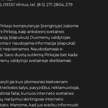
 09310 Vilnius, tel. (8 5) 271 2804, 279
 Pirkėjo kompiuteryje (įrenginyje) įrašome
 Pirkėją, kaip ankstesnį svetainės
rmaciją (slapukus) Duomenų valdytojas
įrašoma ir naudojama informacija (slapukai)
būti neprieinamos. Naudodamasis e-
a. Savo duotą sutikimą Pirkėjas bet kada
menų valdytojo svetainėje skelbiamais
daryti jas kuo įdomesnes kiekvienam
trečiosios šalys, pavyzdžiui, reklamuotojai,
niai failai, kuriuos interneto svetainės
sų naršymui skirtingose interneto
nustato. Manome, kad jus svarbu informuoti