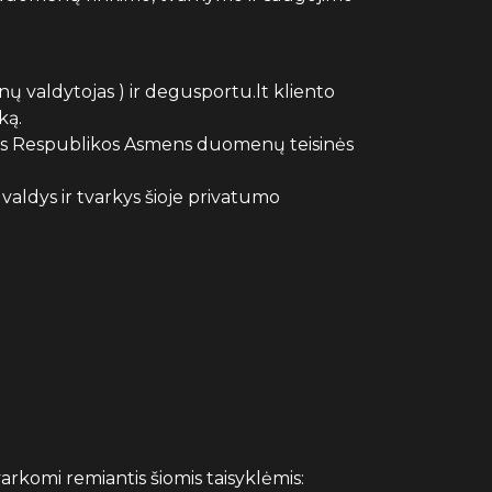
 valdytojas ) ir degusportu.lt kliento
ką.
uvos Respublikos Asmens duomenų teisinės
ldys ir tvarkys šioje privatumo
rkomi remiantis šiomis taisyklėmis: