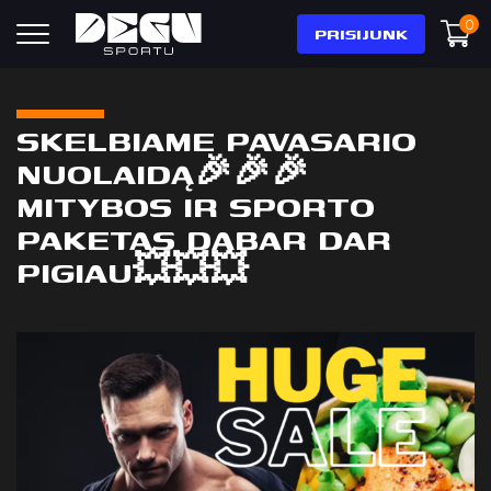
0
PRISIJUNK
SKELBIAME PAVASARIO
NUOLAIDĄ🎉🎉🎉
MITYBOS IR SPORTO
PAKETAS DABAR DAR
PIGIAU💥💥💥